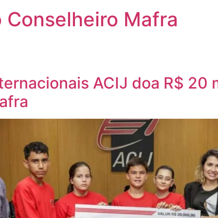
 Conselheiro Mafra
ernacionais ACIJ doa R$ 20 m
afra