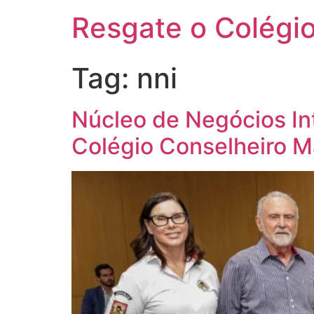
Resgate o Colégio
Tag:
nni
Núcleo de Negócios Int
Colégio Conselheiro M