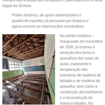
milhões das emedas dos senadores Esperidião Amin e Ivete
Appel da Silveira.
Prédio histórico, de apoio administrativo e
quadra de esportes já passaram por limpeza e
agora ocorrem as intervenções construtivas
No prédio histórico –
inaugurado em novembro
de 1936, já ocorreu a
remoção dos forros e
assoalhos das salas de
aulas, tratamento e
recuperação das
estruturas de madeira do
telhado e de madeira do
assoalho, bem como a
construção dos banheiros
e a reconstrução de
muros e taludes. No