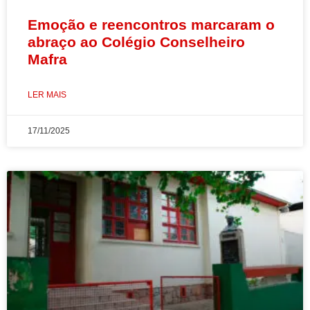
Emoção e reencontros marcaram o
abraço ao Colégio Conselheiro
Mafra
LER MAIS
17/11/2025