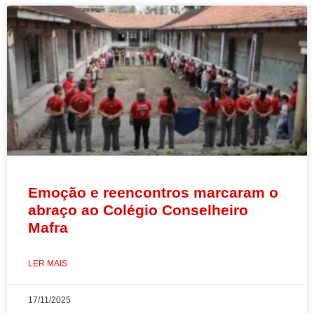
Emoção e reencontros marcaram o
abraço ao Colégio Conselheiro
Mafra
LER MAIS
17/11/2025