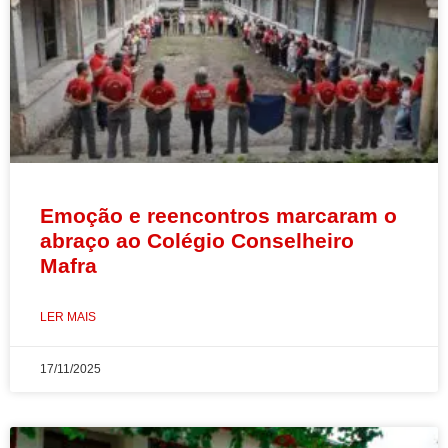
Emoção e reencontros marcaram o
abraço ao Colégio Conselheiro
Mafra
LER MAIS
17/11/2025